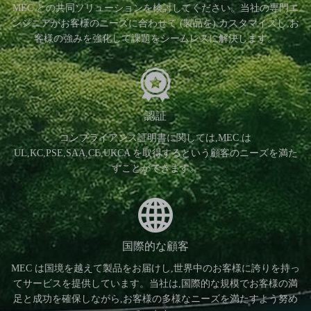
MEC との共同ソリューションを検討してください。当社の専門エ
ンジニアがお客様のニーズに合わせて (製品を) カスタマイズし,お
客様の強みを強化して課題をシームレスに解決します。
認証
コンプライアンス証明書に関しては,MEC は
UL,KC,PSE,SAA,CE,UKCA を取得するという顧客のニーズを満た
すことができます。
国際的な顧客
MEC は国境を越えて製品をお届けし,世界中のお客様に誇りを持っ
てサービスを提供しています。当社は,国際的な規模でお客様の満
足と成功を確保しながら,お客様の多様なニーズを満たすよう努め