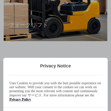
低速電気自動車
Privacy Notice
Leading
製品
Uses Cookies to provide you with the best possible experience on
300W 20A 10A 7A 6A 100-240VAC IP65防水バッテリー充
our website. With your consent to the cookies we can work on
電器
presenting you the most relevant web content and continuously
アトラス300
improve our サービス. For more information please see the
Privacy Policy
.
出力電力：
最大300W
動作温度：
-30
°
c～+40
°
c