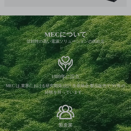
MECについて
信頼性の高い電源ソリューションの供給元
1989年に設立
MEC は,業界における研究開発,設計,生産統合,製品販売で 35 年の
経験を持っています。
製造業