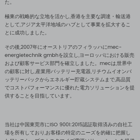
た。
極東の戦略的な立地を活かし,香港を主要な調達・輸送港
として,アジア太平洋地域のハブとして事業を拡大するこ
とに成功しました。
その後,2007年にオーストリアのフィラッハにmec-
energietechnik gmbhを設立し,ヨーロッパにおける販売
および顧客サービス部門を確立しました。mecは,世界中
の顧客に対し,産業用バッテリー充電器,リチウムイオンバ
ッテリーパックからエネルギー貯蔵システムまで,高品質
でコストパフォーマンスに優れた電力ソリューションを提
供することを目指しています。
当社は中国東莞市にISO 9001:2015認証取得済みの自社工
場を所有しており,お客様の特定のニーズを的確に把握し