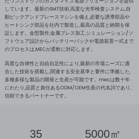
たワンストップのカスタマイズ電源ソリューションを提供
しています。最新のSMT技術,高度な光学検査システム,自
動ピックアンドプレースマシンを備え,必要な誘導部品や
ヒートシンク部品を社内で製造し,最高の品質と納期を保
証します。金型製作,金属プレス加工,シミュレーション/ソ
フトウェア設計からバッテリーパックや電源装置一式まで
のプロセスは,MECが柔軟に対応します。
高度な自律性と自給自足性により,最新の市場ニーズに適
合した技術を搭載し,関連する安全基準と要件に準拠した,
多種多様な製品の開発と生産が可能です。mecは数十年
にわたり,品質と責任あるODM/OEM生産の代名詞であり,
信頼できるパートナーです。
35
5000㎡