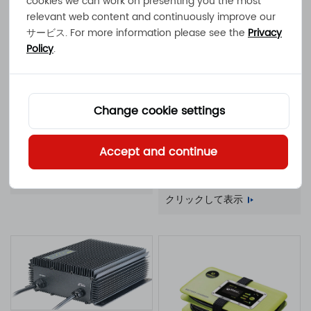
cookies we can work on presenting you the most
バッテリー充電器
クリックして表示
relevant web content and continuously improve our
サービス. For more information please see the
Privacy
Policy
.
Change cookie settings
アトラス500
500W 17A 11A 10A 9A 100 -
NOVA-1000F
Accept and continue
240VAC IP65防水バッテリ
1000W 30A 21A 20A 18A
ー充電器
クリックして表示
100 - 240VAC IP20 ファン
冷却式バッテリー充電器
クリックして表示