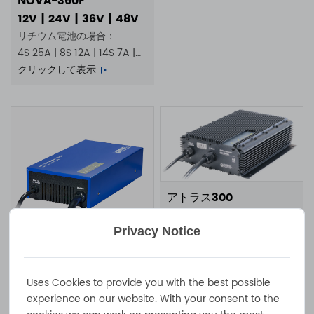
NOVA-360F
12V | 24V | 36V | 48V
リチウム電池の場合：
4S 25A | 8S 12A | 14S 7A |
16S 5A
クリックして表示
アトラス300
300W 20A 10A 7A 6A 100-
240VAC IP65防水バッテリ
Privacy Notice
ー充電器
クリックして表示
NOVA-750F
750W 25A 13A 100 -
Uses Cookies to provide you with the best possible
experience on our website. With your consent to the
240VAC IP20 ファン冷却式