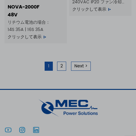
240VAC IP20 ファン冷却式
NOVA-2000F
バッテリー充電器
クリックして表示
48V
リチウム電池の場合：
14S 35A | 16S 35A
クリックして表示
1
2
Next >