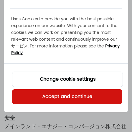
タの利用目的についてご説明いたします。お客様か
らご提供いただいた情報は,以下の目的で使用されま
す。
メインランド・エナジー・コンバージョン株
Uses Cookies to provide you with the best possible
式会社
お客様のご要望にお応えするため,認可され
experience on our website. With your consent to the
cookies we can work on presenting you the most
た第三者が利用される場合があります。
メインラ
relevant web content and continuously improve our
ンド・エナジー・コンバージョン株式会社
に
この
サービス. For more information please see the
Privacy
ような情報を収集,追跡,処理します。個人情報を提
Policy
.
出した場合
メインランド・エナジー・コンバージ
ョン株式会社
電子的に保存されているコンテンツ
を削除または変更をご希望の場合
Change cookie settings
は,sales@mec.hkまでご連絡ください。お客様の
ご要望にお応えできるよう,合理的な努力をいたしま
Accept and continue
す。
安全
メインランド・エナジー・コンバージョン株式会社