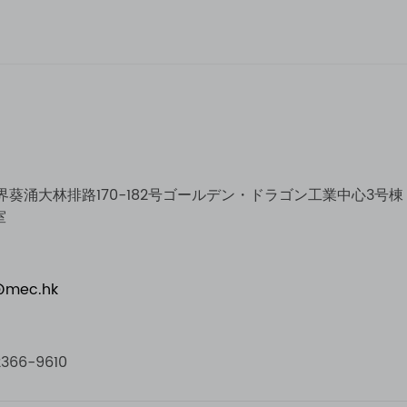
界葵涌大林排路170-182号ゴールデン・ドラゴン工業中心3号棟
室
@mec.hk
2366-9610