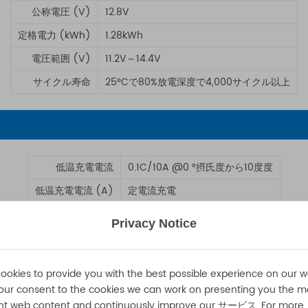
公称電圧 (V)
12.8V
定格電力 (kWh)
1.28kWh
電圧範囲 (V)
11.2V～14.4V
サイクル寿命
25°Cで80%放電深度で4,000サイクル以上
低温充電電流
0.1C/10A @0
°
摂氏度から10度度
低温充電電流 (A)
定電流充電
標準充電電流 (A)
0.2C/20A（定電流充電）
Privacy Notice
最大充電電流 (A)
0.5C/50A（定電流充電）
充電条件
0°C～45°C
ookies to provide you with the best possible experience on our w
our consent to the cookies we can work on presenting you the m
nt web content and continuously improve our サービス. For more