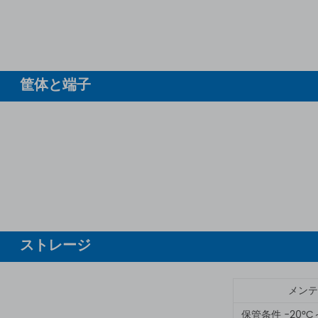
筐体と端子
ストレージ
メンテ
保管条件 -20°C