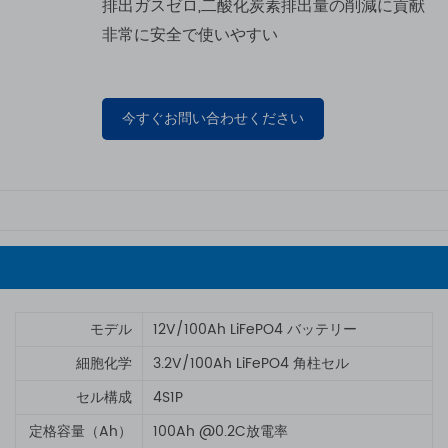
排出ガスゼロ,二酸化炭素排出量の削減に貢献
非常に安全で使いやすい
今すぐお問い合わせください
モデル
12V/100Ah LiFePO4 バッテリー
細胞化学
3.2V/100Ah LiFePO4 角柱セル
セル構成
4S1P
定格容量（Ah）
100Ah @0.2C放電率