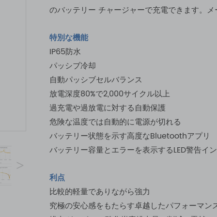
のバッテリー チャージャーで充電できます。メー
特別な機能
IP65防水
パッシブ冷却
自動パッシブセルバランス
放電深度80%で2,000サイクル以上
過充電や過放電に対する自動保護
危険な温度では自動的に電源が切れる
バッテリー状態を示す高度なBluetoothアプリ
バッテリー容量とエラーを表示するLED警告イ
>
利点
比較的軽量でありながら強力
究極の安心感をもたらす卓越したパフォーマン