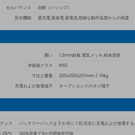
セルバランス
自動（パッシブ）
安全機能
過充電,過放電,過電流,危険な動作温度からの保護
囲い
1.2mm鉄板,電気メッキ,粉体塗装
IP保護クラス
IP65
寸法と重量
200x320x237mm / 15kg
充電および放電端子
オープンエンドのネジ端子
ナンス
バッテリーパックは 3 か月に 1 回,完全に充電および放電す
～25°C
100%容量で3か月間保存可能