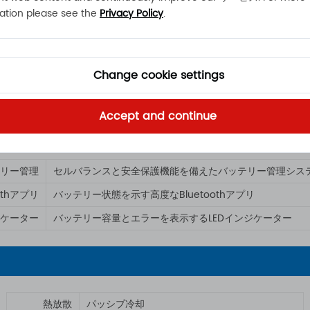
ation please see the
Privacy Policy
.
標準放電電流（A）
0.5C/50A（定電流放電）
最大放電電流 (A)
1C/100A（定電流放電）
Change cookie settings
退院条件
@-10°C ～ 60°C
Accept and continue
リー管理
セルバランスと安全保護機能を備えたバッテリー管理システム
oothアプリ
バッテリー状態を示す高度なBluetoothアプリ
ケーター
バッテリー容量とエラーを表示するLEDインジケーター
熱放散
パッシブ冷却